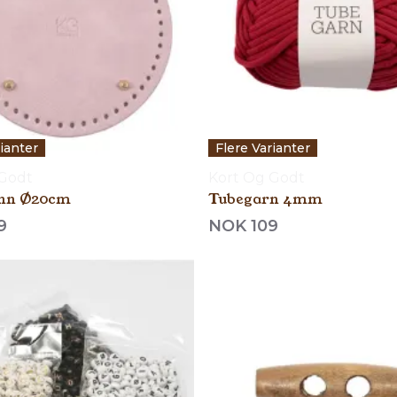
rianter
Flere Varianter
 Godt
Kort Og Godt
nn Ø20cm
Tubegarn 4mm
9
NOK 109