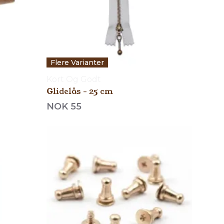
Flere Varianter
Kort Og Godt
Glidelås - 25 cm
NOK 55