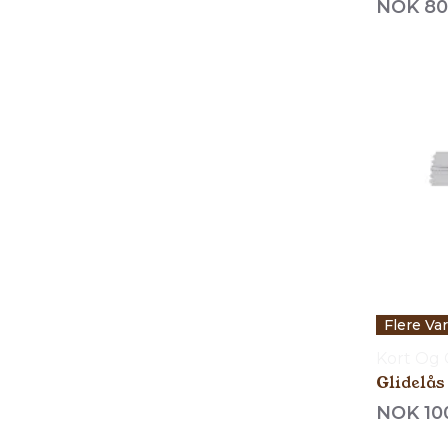
NOK 80
Flere Va
Kort Og
Glidelås
NOK 10