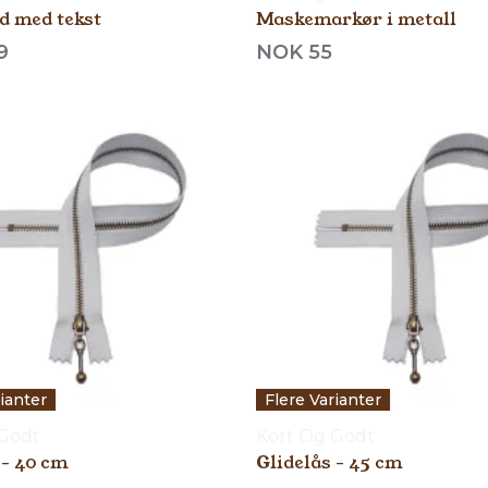
d med tekst
Maskemarkør i metall
9
NOK 55
rianter
Flere Varianter
 Godt
Kort Og Godt
 - 40 cm
Glidelås - 45 cm