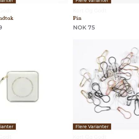
rianter
Flere Varianter
 Godt
Kort Og Godt
ndtak
Pin
9
NOK 75
rianter
Flere Varianter
 Godt
Kort Og Godt