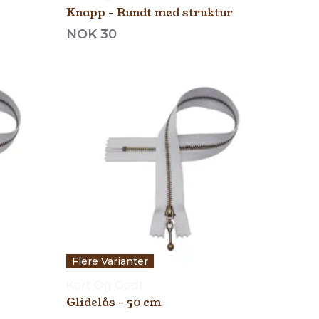
Knapp - Rundt med struktur
NOK 30
Flere Varianter
Kort Og Godt
Glidelås - 50 cm