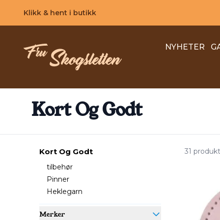
Skip to main content
Klikk & hent i butikk
NYHETER
G
Kort Og Godt
Kort Og Godt
31 produk
tilbehør
Pinner
Heklegarn
Merker