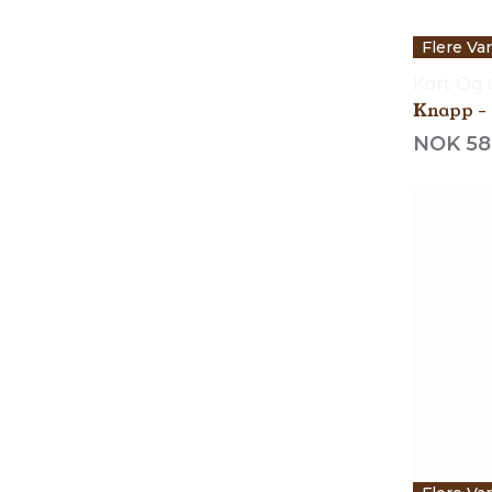
Flere Va
Kort Og
Kn
NOK 58