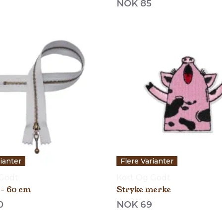
NOK 85
rianter
Flere Varianter
 Godt
Kort Og Godt
 - 60 cm
Stryke merke
0
NOK 69