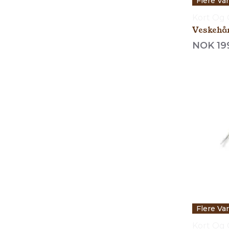
Flere Va
Kort Og
Veskehå
NOK 19
Flere Va
Kort Og