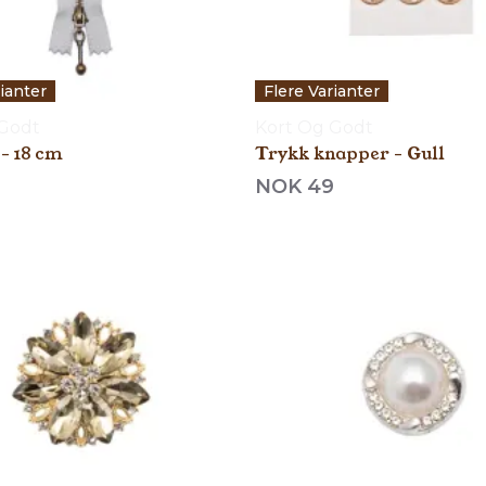
rianter
Flere Varianter
 Godt
Kort Og Godt
 - 18 cm
Trykk knapper - Gull
9
NOK 49