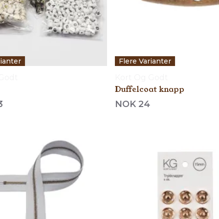
rianter
Flere Varianter
 Godt
Kort Og Godt
Duffelcoat knapp
3
NOK 24