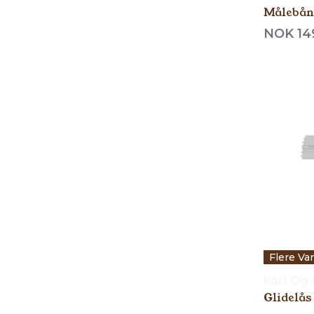
Målebån
NOK 14
Flere Va
Kort Og
Glidelås