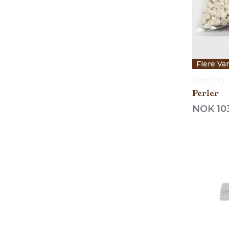
Flere Va
Kort Og
Perler
NOK 10