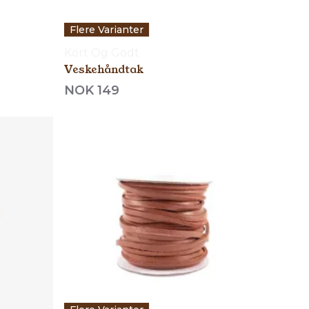
Flere Varianter
Kort Og Godt
Veskehåndtak
NOK 149