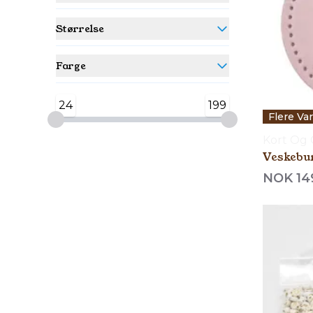
Størrelse
Farge
24
199
Flere Va
Kort Og
Veskebu
NOK 14