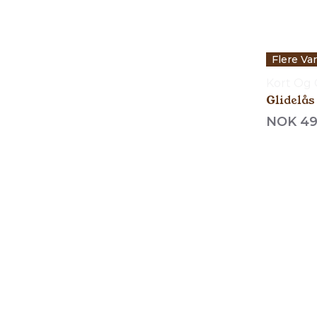
Flere Va
Kort Og
Glidelås
NOK 4