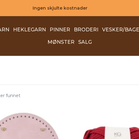
Ingen skjulte kostnader
ARN
HEKLEGARN
PINNER
BRODERI
VESKER/BAG
MØNSTER
SALG
ter funnet