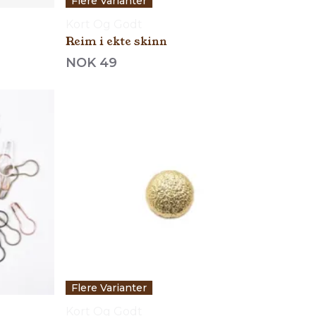
Flere Varianter
Kort Og Godt
Reim i ekte skinn
NOK 49
Flere Varianter
Kort Og Godt