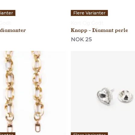
rianter
Flere Varianter
 Godt
Kort Og Godt
app - diamanter
Knapp - Diamant perle
NOK 25