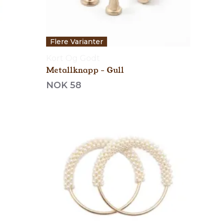
Flere Varianter
Kort Og Godt
Metallknapp - Gull
NOK 58