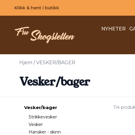
Skip to main content
Klikk & hent i butikk
NYHETER
G
Hjem
/
VESKER/BAGER
Vesker/bager
Vesker/bager
114 produ
Strikkevesker
Vesker
Hansker - skinn