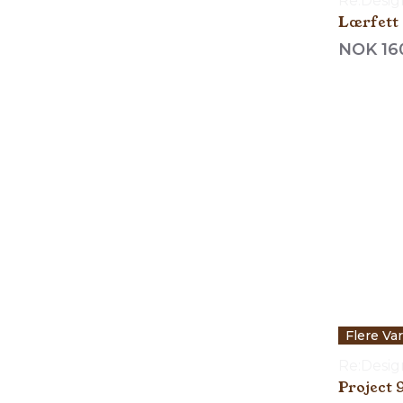
Re:Desi
Lærfett 
NOK 16
Flere Va
Re:Desi
Project 