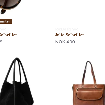
rianter
gned
Re:Designed
olbriller
Julia Solbriller
9
NOK 400