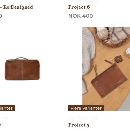
gned
Re:Designed
- Re:Designed
Project 6
0
NOK 400
rianter
Flere Varianter
gned
Re:Designed
9
Project 5