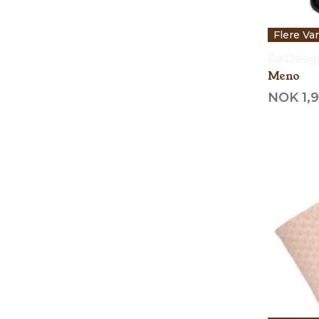
Flere Va
Re:Desi
Meno
NOK 1,