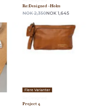
Re:Designed
Re:Designed -Hoku
NOK 2,350
NOK 1,645
Flere Varianter
Re:Designed
Project 4