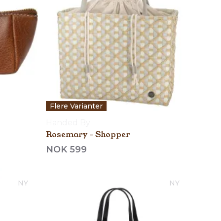
Flere Varianter
Handed By
Rosemary - Shopper
NOK 599
NY
NY