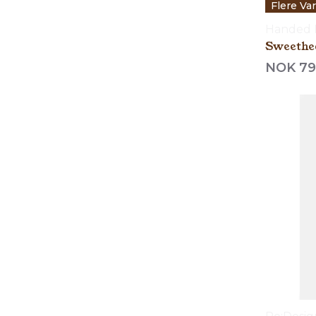
Flere Va
Handed 
Sweethe
NOK 79