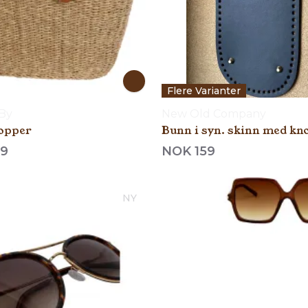
Flere Varianter
By
New Old Company
hopper
Bunn i syn. skinn med kn
9
NOK 159
NY