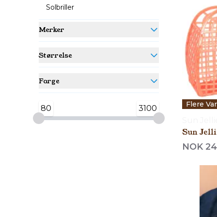
Solbriller
Merker
Størrelse
Farge
Flere Va
80
3100
Sun Jelli
Sun Jell
NOK 24