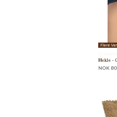
Flere Va
Strikkef
Hekle - 
NOK 80