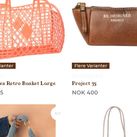
rianter
Flere Varianter
es
Re:Designed
ies Retro Basket Large
Project 35
5
NOK 400
NY