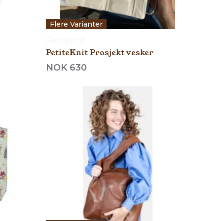
Flere Varianter
PetiteKnit
PetiteKnit Prosjekt vesker
NOK 630