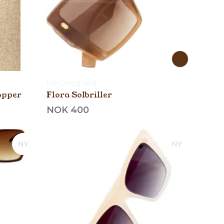
Re:Designed
opper
Flora Solbriller
NOK 400
NY
NY