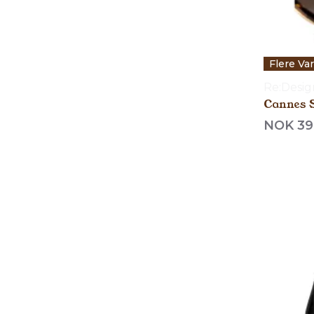
Flere Va
Re:Desi
Cannes S
NOK 39