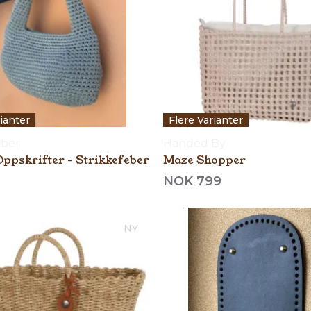
rianter
Flere Varianter
eber
Handed By
Oppskrifter - Strikkefeber
Maze Shopper
NOK 799
NY