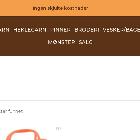
Ingen skjulte kostnader
ARN
HEKLEGARN
PINNER
BRODERI
VESKER/BAG
MØNSTER
SALG
kter funnet
NY