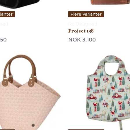
rianter
Flere Varianter
gned
Re:Designed
Project 138
950
NOK 3,100