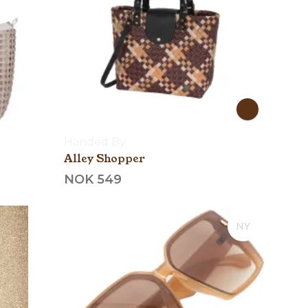
Handed By
Alley Shopper
NOK 549
NY