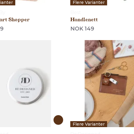
rianter
Flere Varianter
By
Best
art Shopper
Handlenett
9
NOK 149
Flere Varianter