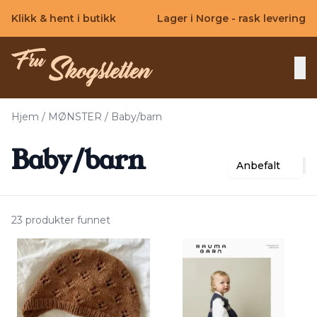
Skip to main content
Klikk & hent i butikk
Lager i Norge - rask levering
Hjem
/
MØNSTER
/
Baby/barn
Baby/barn
Anbefalt
23 produkter funnet