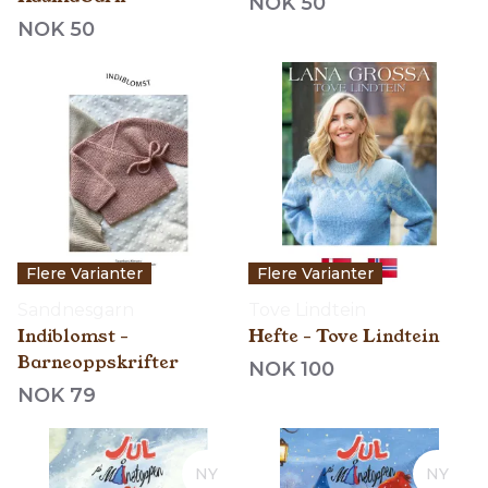
NOK 50
NOK 50
Flere Varianter
Flere Varianter
Sandnesgarn
Tove Lindtein
Indiblomst -
Hefte - Tove Lindtein
Barneoppskrifter
NOK 100
NOK 79
NY
NY