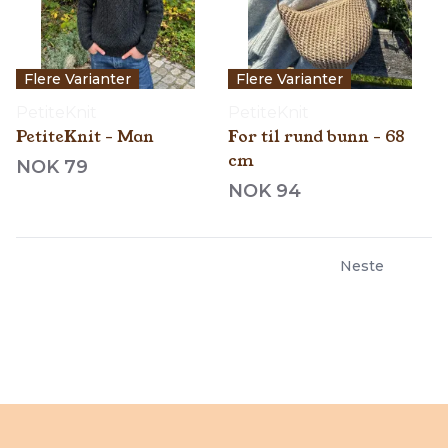
Flere Varianter
Flere Varianter
PetiteKnit
PetiteKnit
PetiteKnit - Man
For til rund bunn - 68
cm
NOK 79
NOK 94
Neste