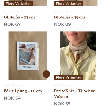
Flere Varianter
Flere Varianter
PetiteKnit
PetiteKnit
Glidelås - 23 cm
Glidelås - 35 cm
NOK 67
NOK 89
Flere Varianter
PetiteKnit
PetiteKnit
Fôr til pung - 14 cm
PetiteKnit - Tilbehør
Voksen
NOK 54
NOK 55