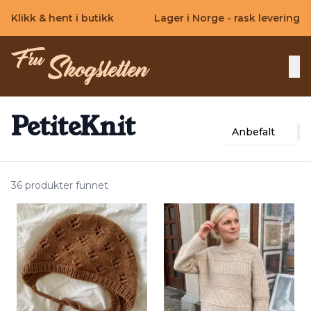
Skip to main content
Klikk & hent i butikk
Lager i Norge - rask levering
PetiteKnit
Anbefalt
36 produkter funnet