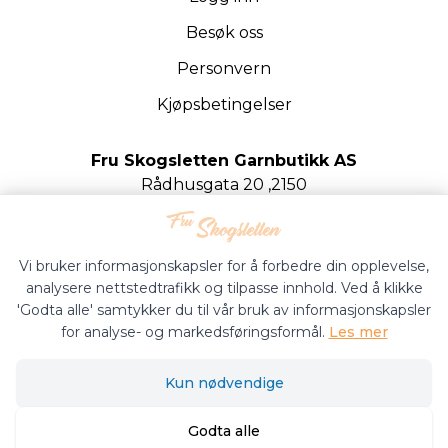
Besøk oss
Personvern
Kjøpsbetingelser
Fru Skogsletten Garnbutikk AS
Rådhusgata 20 ,2150
Årnes
Org.nr. 922020442
Vi bruker informasjonskapsler for å forbedre din opplevelse,
analysere nettstedtrafikk og tilpasse innhold. Ved å klikke
'Godta alle' samtykker du til vår bruk av informasjonskapsler
for analyse- og markedsføringsformål.
Les mer
Fru Skogsletten Garnbutikk © 2026
Kun nødvendige
Siden driftes av
Shoplabs
Godta alle