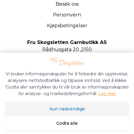
Besøk oss
Personvern
Kjøpsbetingelser
Fru Skogsletten Garnbutikk AS
Rådhusgata 20 ,2150
Årnes
Org.nr. 922020442
Vi bruker informasjonskapsler for å forbedre din opplevelse,
analysere nettstedtrafikk og tilpasse innhold. Ved å klikke
'Godta alle' samtykker du til vår bruk av informasjonskapsler
for analyse- og markedsføringsformål.
Les mer
Fru Skogsletten Garnbutikk © 2026
Kun nødvendige
Siden driftes av
Shoplabs
Godta alle