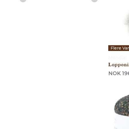
Flere Va
Mondial
Lapponia
NOK 19