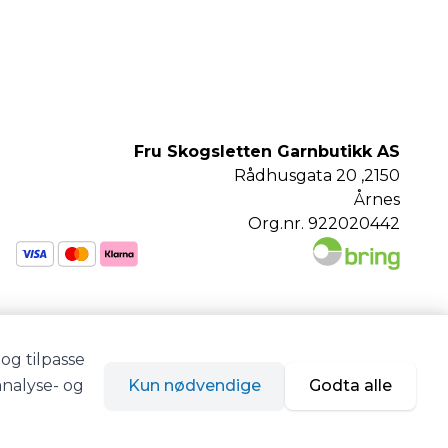
Fru Skogsletten Garnbutikk AS
Rådhusgata 20 ,2150
Årnes
Org.nr. 922020442
og tilpasse
analyse- og
Kun nødvendige
Godta alle
Siden driftes av
Shoplabs