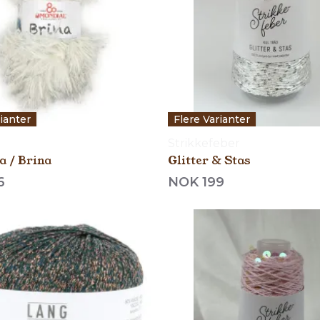
rianter
Flere Varianter
Strikkefeber
 / Brina
Glitter & Stas
6
NOK 199