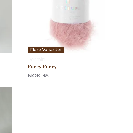
Flere Varianter
Permin
Furry Furry
NOK 38