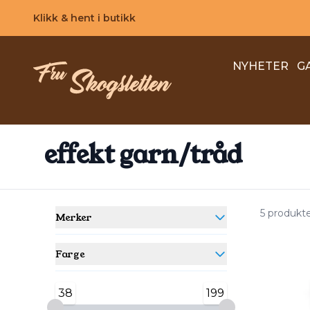
Skip to main content
Klikk & hent i butikk
NYHETER
G
effekt garn/tråd
5 produkt
Merker
Farge
38
199