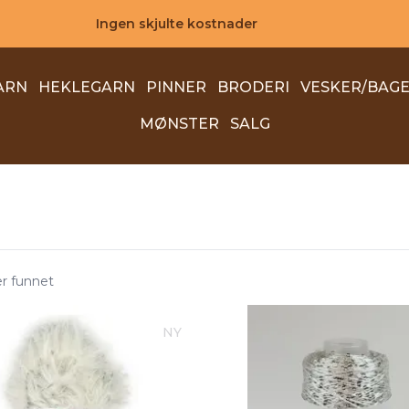
Ingen skjulte kostnader
ARN
HEKLEGARN
PINNER
BRODERI
VESKER/BAG
MØNSTER
SALG
er funnet
NY