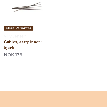
Flere Varianter
Villy Jensen
Cubics, settpinner i
bjørk
NOK 139