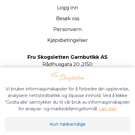
Logg inn
Besøk oss
Personvern
Kjøpsbetingelser
Fru Skogsletten Garnbutikk AS
Rådhusgata 20 ,2150
Årnes
Org.nr. 922020442
Vi bruker informasjonskapsler for å forbedre din opplevelse,
analysere nettstedtrafikk og tilpasse innhold. Ved å klikke
'Godta alle' samtykker du til vår bruk av informasjonskapsler
for analyse- og markedsføringsformål.
Les mer
Fru Skogsletten Garnbutikk © 2026
Kun nødvendige