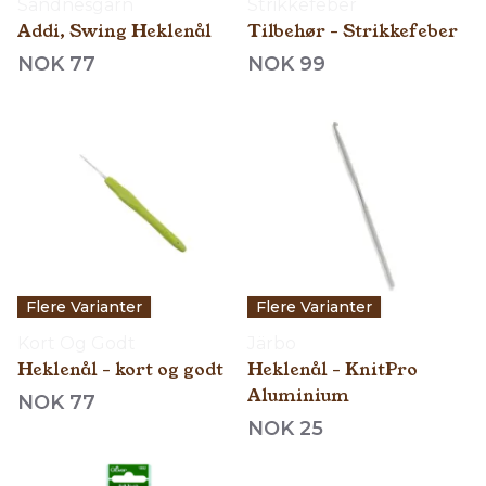
Sandnesgarn
Strikkefeber
Addi, Swing Heklenål
Tilbehør - Strikkefeber
NOK 77
NOK 99
Flere Varianter
Flere Varianter
Kort Og Godt
Järbo
Heklenål - kort og godt
Heklenål - KnitPro
Aluminium
NOK 77
NOK 25