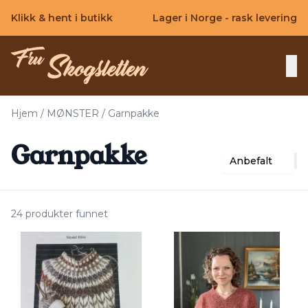
Skip to main content
Klikk & hent i butikk
Lager i Norge - rask levering
Hjem
/
MØNSTER
/
Garnpakke
Garnpakke
Anbefalt
24 produkter funnet