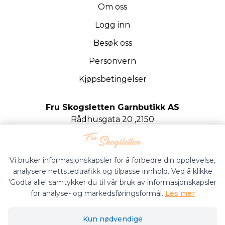
Om oss
Logg inn
Besøk oss
Personvern
Kjøpsbetingelser
Fru Skogsletten Garnbutikk AS
Rådhusgata 20 ,2150
Årnes
Org.nr. 922020442
Vi bruker informasjonskapsler for å forbedre din opplevelse,
analysere nettstedtrafikk og tilpasse innhold. Ved å klikke
'Godta alle' samtykker du til vår bruk av informasjonskapsler
for analyse- og markedsføringsformål.
Les mer
Fru Skogsletten Garnbutikk © 2026
Kun nødvendige