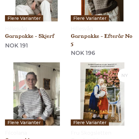
Flere Varianter
Flere Varianter
Hillesvåg
Hillesvåg
Garnpakke - Skjerf
Garnpakke - Efterår No
5
NOK 191
NOK 196
NY
Flere Varianter
Flere Varianter
Filcolana
Fru Skogsletten