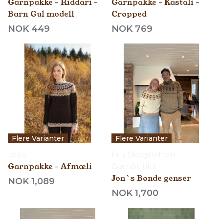
Garnpakke - Riddari -
Garnpakke - Kastali -
Barn Gul modell
Cropped
NOK 449
NOK 769
Flere Varianter
Flere Varianter
Istex
Fru Skogsletten
Garnpakke - Afmæli
Garnbutikk
Jon`s Bonde genser
NOK 1,089
NOK 1,700