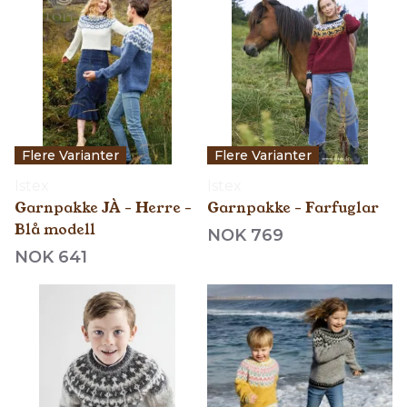
Flere Varianter
Flere Varianter
Istex
Istex
Garnpakke JÀ - Herre -
Garnpakke - Farfuglar
Blå modell
NOK 769
NOK 641