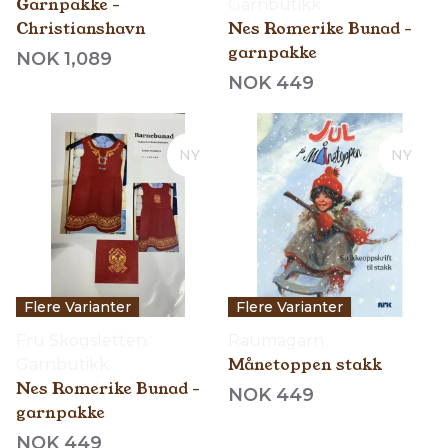
Garnpakke -
Garnbutikk
Christianshavn
Nes Romerike Bunad -
garnpakke
NOK 1,089
NOK 449
NY
NY
Flere Varianter
Flere Varianter
Fru Skogsletten
Raumagarn
Månetoppen stakk
Garnbutikk
Nes Romerike Bunad -
NOK 449
garnpakke
NOK 449