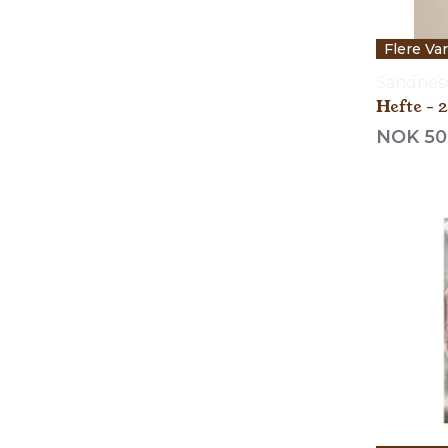
Flere Va
Sandnes
Hefte - 
NOK 50