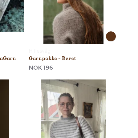
Hillesvåg
maGarn
Garnpakke - Beret
NOK 196