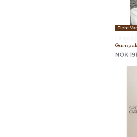
Flere Va
Hillesvåg
Garnpakk
NOK 19