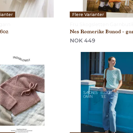
rianter
Flere Varianter
garn
Fru Skogsletten Garnbuti
2602
Nes Romerike Bunad - ga
NOK 449