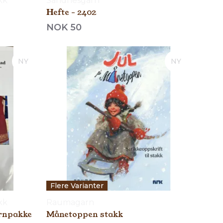
kk
Sandnesgarn
Hefte - 2402
NOK 50
NY
NY
Flere Varianter
kk
Raumagarn
rnpakke
Månetoppen stakk