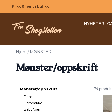
Skip to main content
Klikk & hent i butikk
NYHETER
G
Hjem
/
MØNSTER
Mønster/oppskrift
Mønster/oppskrift
74 produk
Dame
Garnpakke
Baby/barn