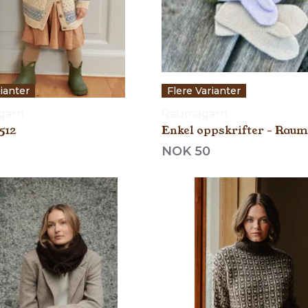
rianter
Flere Varianter
garn
Raumagarn
512
Enkel oppskrifter - Rau
NOK 50