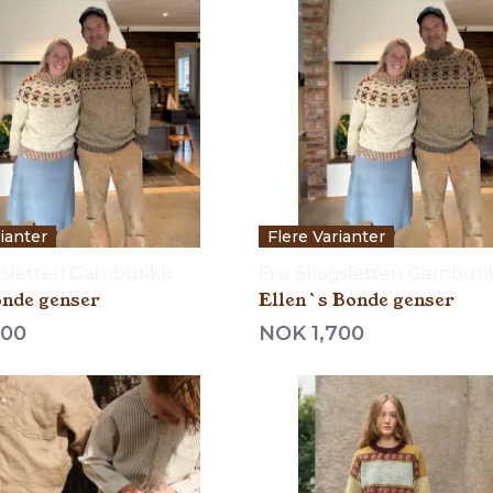
rianter
Flere Varianter
sletten Garnbutikk
Fru Skogsletten Garnbuti
onde genser
Ellen`s Bonde genser
700
NOK 1,700