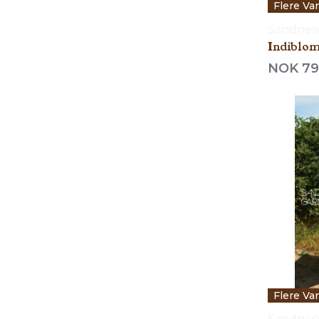
Flere Va
Sandnes
Indiblom
NOK 79
Flere Va