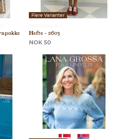
Flere Varianter
kk
Sandnesgarn
rnpakke
Hefte - 2603
NOK 50