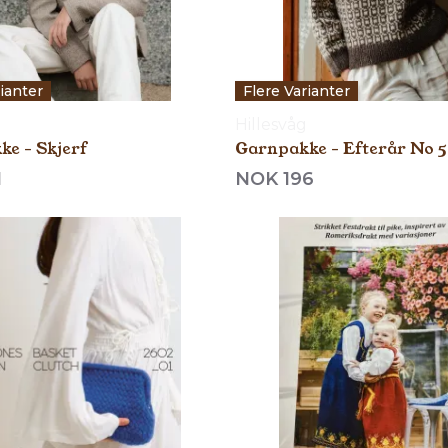
rianter
Flere Varianter
Hillesvåg
e - Skjerf
Garnpakke - Efterår No 5
1
NOK 196