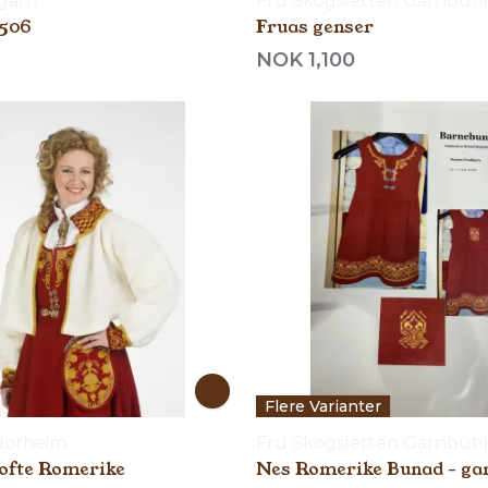
garn
Fru Skogsletten Garnbuti
2506
Fruas genser
NOK 1,100
Flere Varianter
Norheim
Fru Skogsletten Garnbuti
ofte Romerike
Nes Romerike Bunad - ga