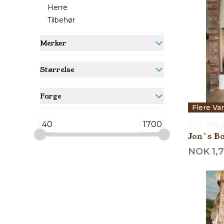
Herre
Tilbehør
Merker
Størrelse
Farge
Flere Va
Fru Skog
40
1700
Jon`s B
NOK 1,