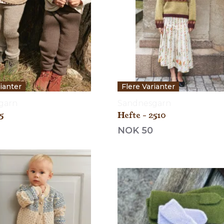
rianter
Flere Varianter
garn
Sandnesgarn
5
Hefte - 2510
NOK 50