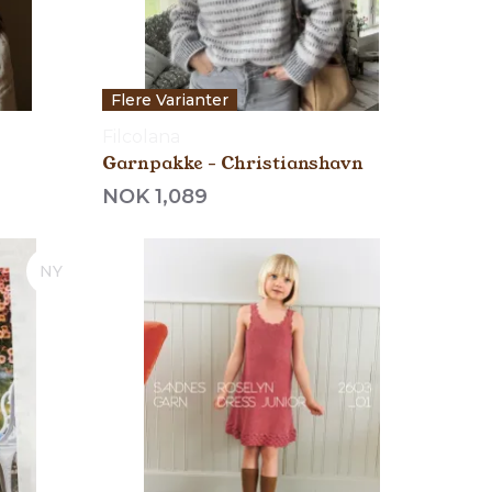
Flere Varianter
Filcolana
Garnpakke - Christianshavn
NOK 1,089
NY