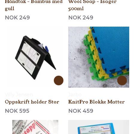
Håndtak - Bambus med
Wool Soap - Isager
gull
500ml
NOK 249
NOK 249
Villy Jensen
Järbo
Oppskrift holder Stor
KnitPro Blokke Matter
NOK 595
NOK 459