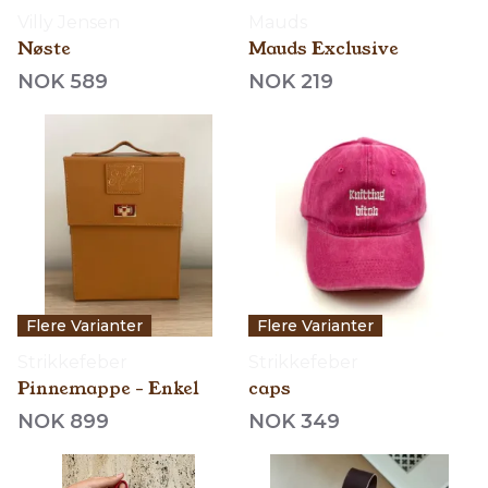
Villy Jensen
Mauds
Nøste
Mauds Exclusive
NOK 589
NOK 219
Flere Varianter
Flere Varianter
Strikkefeber
Strikkefeber
Pinnemappe - Enkel
caps
NOK 899
NOK 349