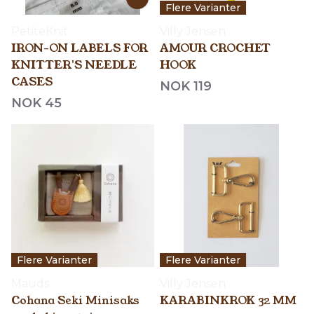
Flere Varianter
PetiteKnit
Villy Jensen
IRON-ON LABELS FOR
AMOUR CROCHET
KNITTER'S NEEDLE
HOOK
CASES
NOK 119
NOK 45
Flere Varianter
Flere Varianter
Mauds
Villy Jensen
Cohana Seki Minisaks
KARABINKROK 32 MM