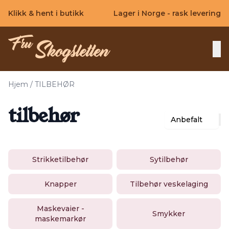
Skip to main content
Klikk & hent i butikk
Lager i Norge - rask levering
Hjem
/
TILBEHØR
tilbehør
Anbefalt
Strikketilbehør
Sytilbehør
Knapper
Tilbehør veskelaging
Maskevaier -
Smykker
maskemarkør