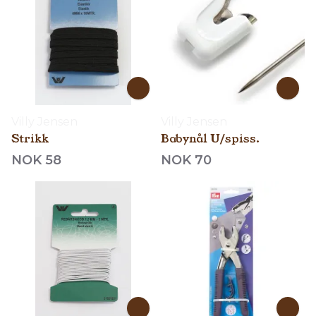
Villy Jensen
Villy Jensen
Strikk
Babynål U/spiss.
NOK 58
NOK 70