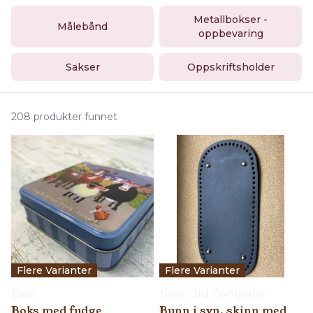
Metallbokser -
Målebånd
oppbevaring
Sakser
Oppskriftsholder
208 produkter funnet
Flere Varianter
Flere Varianter
Best
New Old Company
Boks med fudge
Bunn i syn. skinn med