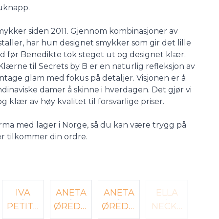
uknapp.
mykker siden 2011. Gjennom kombinasjoner av
staller, har hun designet smykker som gir det lille
tid før Benedikte tok steget ut og designet klær.
lærne til Secrets by B er en naturlig refleksjon av
ntage glam med fokus på detaljer. Visjonen er å
dinaviske damer å skinne i hverdagen. Det gjør vi
klær av høy kvalitet til forsvarlige priser.
firma med lager i Norge, så du kan være trygg på
er tilkommer din ordre.
IVA
ANETA
ANETA
ELLA
PETITE
ØREDO
ØREDO
NECKL