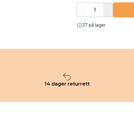
Decrease
Increase
37 på lager
14 dager returrett