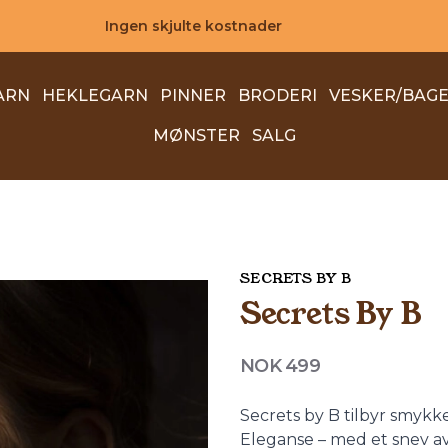
Ingen skjulte kostnader
ARN
HEKLEGARN
PINNER
BRODERI
VESKER/BAG
MØNSTER
SALG
SECRETS BY B
Secrets By B
Produktdetaljer
NOK 499
Description
Secrets by B tilbyr smykk
Eleganse – med et snev a