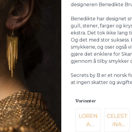
designeren Benedikte Br
Benedikte har designet s
gull, stener, farger og kry
ekstra. Det tok ikke lang 
Og det med stor suksess. K
smykkene, og oser også vi
gjøre det enklere for Skan
gjennom å tilby smykker og 
Secrets by B er et norsk 
at ingen skatter og avgift
Varianter
Velg en Varianter
LOREN
CELEST
A
INA