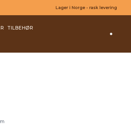
Lager i Norge - rask levering
ER
TILBEHØR
Search 
0m