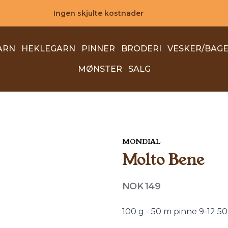
Ingen skjulte kostnader
ARN
HEKLEGARN
PINNER
BRODERI
VESKER/BAG
MØNSTER
SALG
MONDIAL
Molto Bene
Produktdetaljer
NOK 149
Description
100 g - 50 m pinne 9-12 5