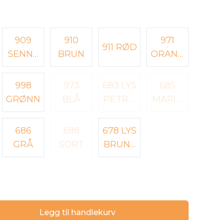
909
910
971
911 RØD
SENNE
BRUN
ORANG
P
E
998
973
683 LYS
685
GRØNN
BLÅ
PETRO
MARIN
L
E
686
688
678 LYS
GRÅ
SORT
BRUN (
FARGE
N SER
MER
STØVE
Legg til handlekurv
T ROSA