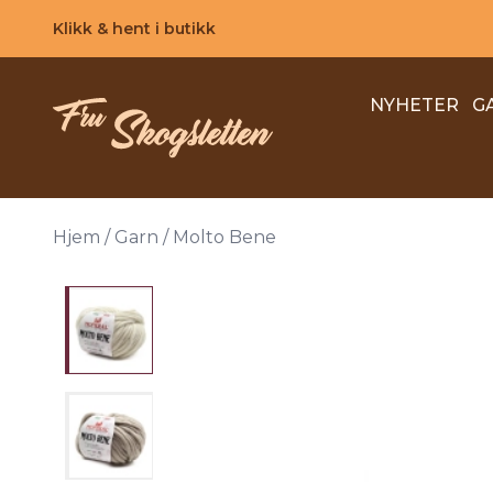
Skip to main content
Klikk & hent i butikk
NYHETER
G
Hjem
/
Garn
/
Molto Bene