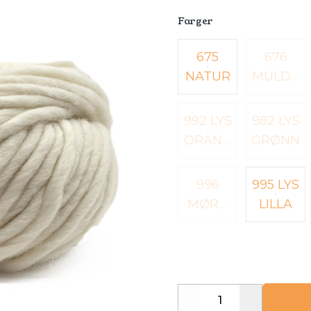
Farger
Velg en Farger
675
676
NATUR
MULDV
ARP
992 LYS
982 LYS
ORANG
GRØNN
E
996
995 LYS
MØRK
LILLA
LILLA
Decrease
Increase