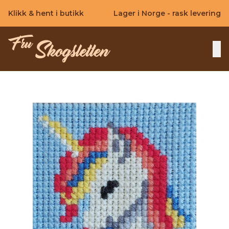
Skip to main content
Klikk & hent i butikk
Lager i Norge - rask levering