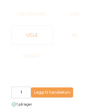
Velg en Varianter
ENHJØRNING
FISK
UGLE
BIL
SEILBÅT
Legg til handlekurv
Decrease
Increase
1 på lager