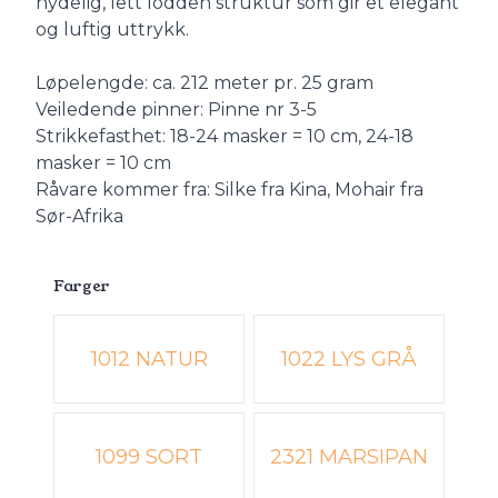
nydelig, lett lodden struktur som gir et elegant
og luftig uttrykk.
Løpelengde: ca. 212 meter pr. 25 gram
Veiledende pinner: Pinne nr 3-5
Strikkefasthet: 18-24 masker = 10 cm, 24-18
masker = 10 cm
Råvare kommer fra: Silke fra Kina, Mohair fra
Sør-Afrika
Farger
Velg en Farger
1012 NATUR
1022 LYS GRÅ
1099 SORT
2321 MARSIPAN