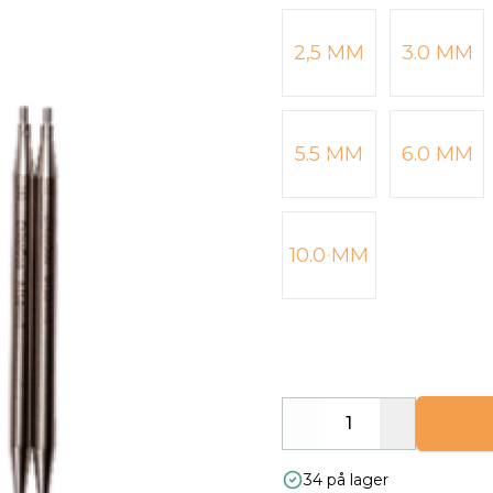
Velg en Pinnestørrelse
2,5 MM
3.0 MM
5.5 MM
6.0 MM
10.0 MM
Decrease
Increase
34 på lager