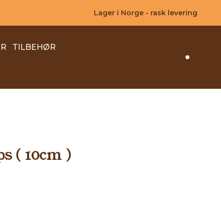
Lager i Norge - rask levering
ER
TILBEHØR
Search 
s ( 10cm )