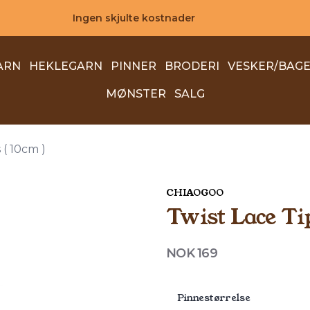
Ingen skjulte kostnader
ARN
HEKLEGARN
PINNER
BRODERI
VESKER/BAG
MØNSTER
SALG
 ( 10cm )
CHIAOGOO
Twist Lace Tip
Produktdetaljer
NOK 169
Description
Pinnestørrelse