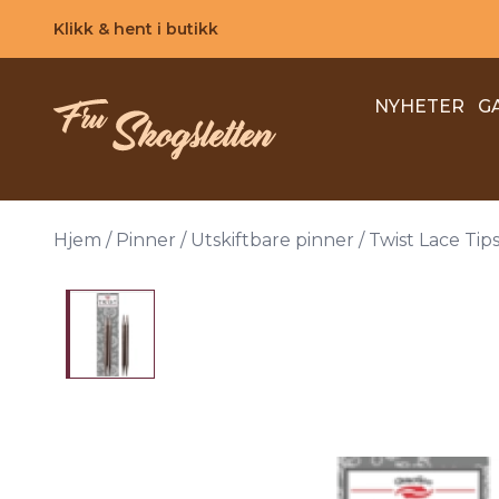
Skip to main content
Klikk & hent i butikk
NYHETER
G
Hjem
/
Pinner
/
Utskiftbare pinner
/
Twist Lace Tips