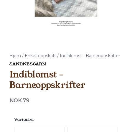
Hjem
/
Enkeltoppskrift
/
Indiblomst - Barneoppskrifter
SANDNESGARN
Indiblomst -
Barneoppskrifter
Produktdetaljer
NOK 79
Description
Varianter
Velg en Varianter