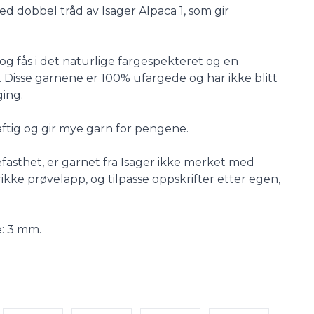
ed dobbel tråd av Isager Alpaca 1, som gir
og fås i det naturlige fargespekteret og en
. Disse garnene er 100% ufargede og har ikke blitt
ging.
aftig og gir mye garn for pengene.
efasthet, er garnet fra Isager ikke merket med
ikke prøvelapp, og tilpasse oppskrifter etter egen,
e: 3 mm.