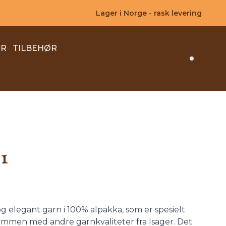
Lager i Norge - rask levering
ER
TILBEHØR
Search 
1
 og elegant garn i 100% alpakka, som er spesielt
 sammen med andre garnkvaliteter fra Isager. Det