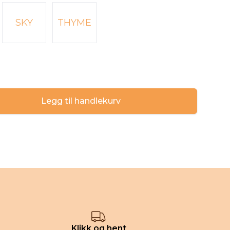
SKY
THYME
Legg til handlekurv
Klikk og hent