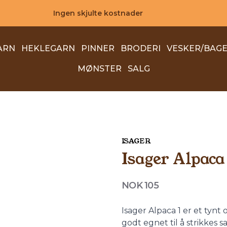
Ingen skjulte kostnader
ARN
HEKLEGARN
PINNER
BRODERI
VESKER/BAG
MØNSTER
SALG
ISAGER
Isager Alpaca 
Produktdetaljer
NOK 105
Description
Isager Alpaca 1 er et tynt
godt egnet til å strikkes