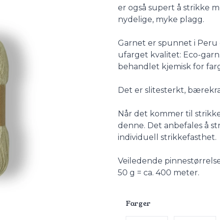
er også supert å strikke m
nydelige, myke plagg.
Garnet er spunnet i Peru 
ufarget kvalitet: Eco-garn
behandlet kjemisk for far
Det er slitesterkt, bærekr
Når det kommer til strikk
denne. Det anbefales å str
individuell strikkefasthet.
Veiledende pinnestørrels
50 g = ca. 400 meter.
Farger
Velg en Farger