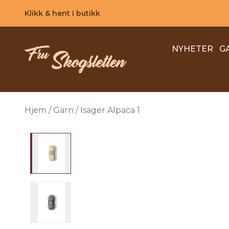
Skip to main content
Klikk & hent i butikk
NYHETER
G
Hjem
/
Garn
/
Isager Alpaca 1