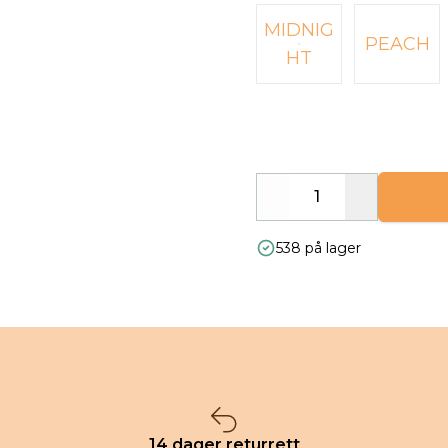
MIDNIG
PEACH
HT
Decrease
Increase
538 på lager
14 dager returrett