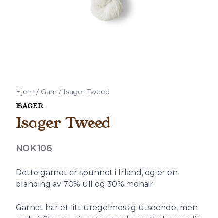
Hjem
/
Garn
/
Isager Tweed
ISAGER
Isager Tweed
Produktdetaljer
NOK 106
Description
Dette garnet er spunnet i Irland, og er en
blanding av 70% ull og 30% mohair.
Garnet har et litt uregelmessig utseende, men