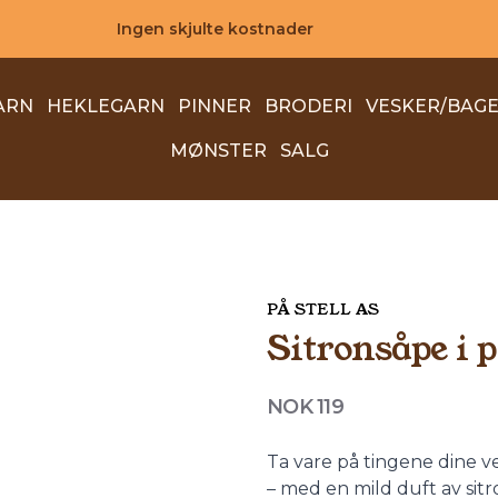
Ingen skjulte kostnader
ARN
HEKLEGARN
PINNER
BRODERI
VESKER/BAG
MØNSTER
SALG
PÅ STELL AS
Sitronsåpe i p
Produktdetaljer
NOK 119
Description
Ta vare på tingene dine ved
– med en mild duft av sit