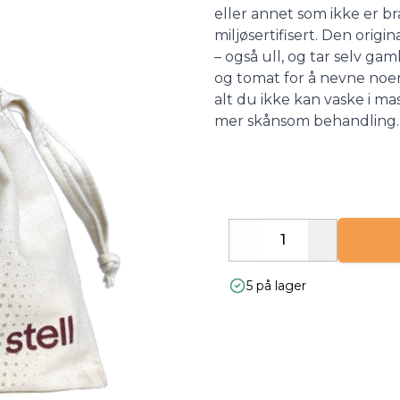
eller annet som ikke er br
miljøsertifisert. Den origi
– også ull, og tar selv ga
og tomat for å nevne noen.
alt du ikke kan vaske i ma
mer skånsom behandling.
Decrease
Increase
5 på lager