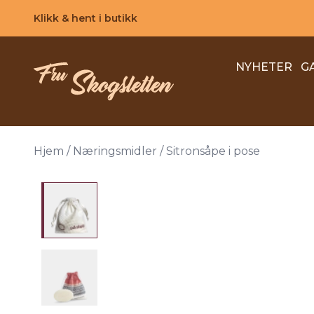
Skip to main content
Klikk & hent i butikk
NYHETER
G
Hjem
/
Næringsmidler
/
Sitronsåpe i pose