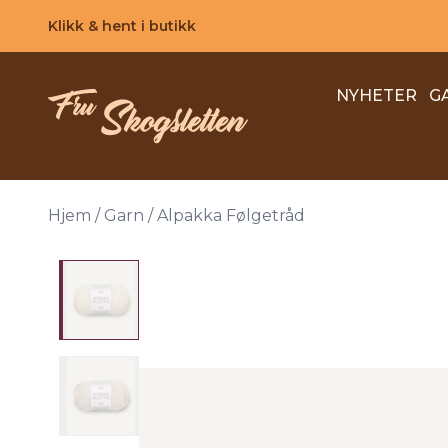
Skip to main content
Klikk & hent i butikk
NYHETER
G
Hjem
/
Garn
/
Alpakka Følgetråd