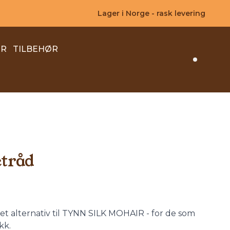
Lager i Norge - rask levering
ER
TILBEHØR
Search 
etråd
alternativ til TYNN SILK MOHAIR - for de som
kk.