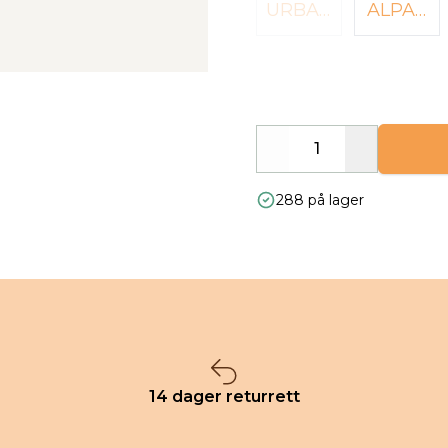
URBAN
ALPAK
CHIC
KAFØL
GETRÅ
D
Decrease
Increase
288 på lager
14 dager returrett