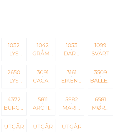
1032
1042
1053
1099
LYS
GRÅME
DARK
SVART
GRÅME
LERT
GREY
LERT
2650
3091
3161
3509
LYS
CACAO
EIKENØ
BALLET
BEIGE
NIBS
TT
TUTU
MELER
4372
5811
5882
6581
T
BURGU
ARCTIC
MARIN
MØRK
NDER
ICE
EBLÅ
GRÅBL
Å
UTGÅR
UTGÅR
UTGÅR