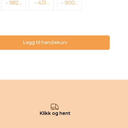
- 9825
- 4315
- 9004
SUNNY
BUBBL
LEMON
LIME
EGUM
PINK
Legg til handlekurv
Klikk og hent