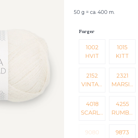
50 g = ca. 400 m.
Farger
Velg en Farger
1002
1015
HVIT
KITT
2152
2321
VINTAG
MARSIP
E GOLD
AN
4018
4255
SCARLE
RUMBA
T RED
RED
9080
9873