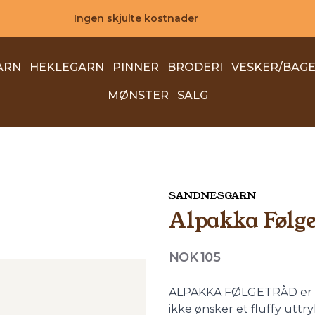
Ingen skjulte kostnader
ARN
HEKLEGARN
PINNER
BRODERI
VESKER/BAG
MØNSTER
SALG
SANDNESGARN
Alpakka Følg
Produktdetaljer
NOK 105
Description
ALPAKKA FØLGETRÅD er et 
ikke ønsker et fluffy uttry