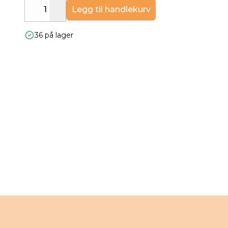
Legg til handlekurv
Decrease
Increase
36 på lager