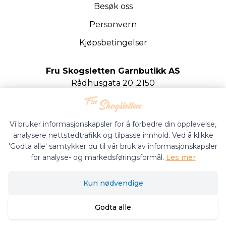
Besøk oss
Personvern
Kjøpsbetingelser
Fru Skogsletten Garnbutikk AS
Rådhusgata 20 ,2150
Årnes
Org.nr. 922020442
Vi bruker informasjonskapsler for å forbedre din opplevelse,
analysere nettstedtrafikk og tilpasse innhold. Ved å klikke
'Godta alle' samtykker du til vår bruk av informasjonskapsler
for analyse- og markedsføringsformål.
Les mer
Fru Skogsletten Garnbutikk © 2026
Kun nødvendige
Siden driftes av
Shoplabs
Godta alle