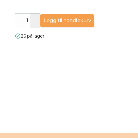
Legg til handlekurv
Decrease
Increase
26 på lager