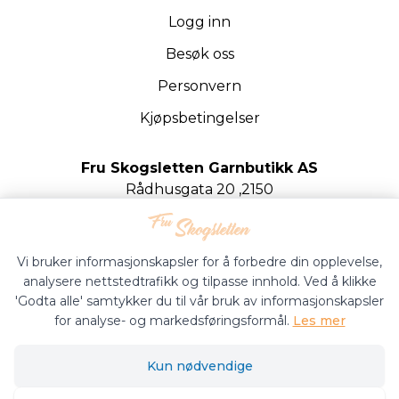
Logg inn
Besøk oss
Personvern
Kjøpsbetingelser
Fru Skogsletten Garnbutikk AS
Rådhusgata 20 ,2150
Årnes
Org.nr. 922020442
Vi bruker informasjonskapsler for å forbedre din opplevelse,
analysere nettstedtrafikk og tilpasse innhold. Ved å klikke
'Godta alle' samtykker du til vår bruk av informasjonskapsler
for analyse- og markedsføringsformål.
Les mer
Fru Skogsletten Garnbutikk © 2026
Kun nødvendige