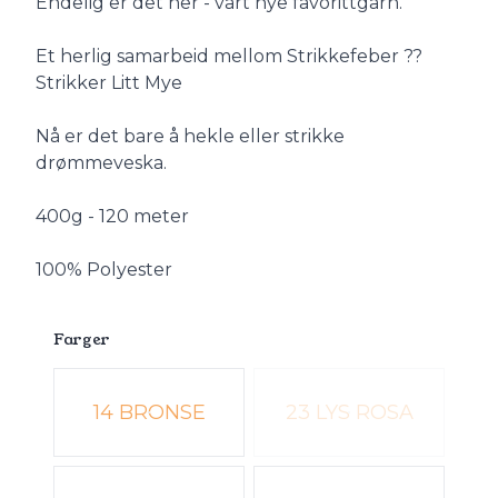
Endelig er det her - vårt nye favorittgarn.
Et herlig samarbeid mellom Strikkefeber ??
Strikker Litt Mye
Nå er det bare å hekle eller strikke
drømmeveska.
400g - 120 meter
100% Polyester
Farger
Velg en Farger
14 BRONSE
23 LYS ROSA