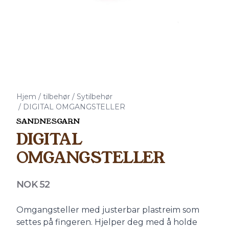
Hjem
/
tilbehør
/
Sytilbehør
/
DIGITAL OMGANGSTELLER
SANDNESGARN
DIGITAL
OMGANGSTELLER
Produktdetaljer
NOK 52
Description
Omgangsteller med justerbar plastreim som
settes på fingeren. Hjelper deg med å holde