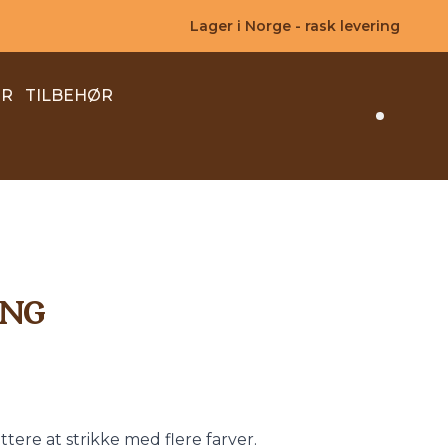
Lager i Norge - rask levering
ER
TILBEHØR
Search 
ING
tere at strikke med flere farver.