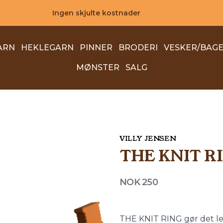
Ingen skjulte kostnader
ARN
HEKLEGARN
PINNER
BRODERI
VESKER/BAG
MØNSTER
SALG
VILLY JENSEN
THE KNIT R
Produktdetaljer
NOK 250
Description
THE KNIT RING gør det let