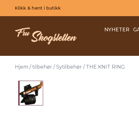
Skip to main content
Klikk & hent i butikk
NYHETER
G
Hjem
/
tilbehør
/
Sytilbehør
/
THE KNIT RING