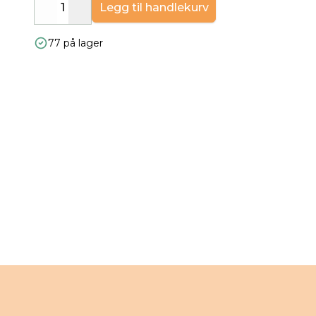
Legg til handlekurv
Decrease
Increase
77 på lager