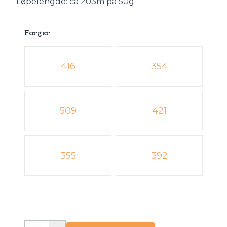
Løpelengde: ca 203m på 50g
Farger
Velg en Farger
416
354
509
421
355
392