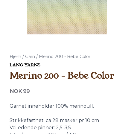
Hjem
/
Garn
/
Merino 200 - Bebe Color
LANG YARNS
Merino 200 - Bebe Color
Produktdetaljer
NOK 99
Description
Garnet inneholder 100% merinoull.
Strikkefasthet: ca 28 masker pr 10 cm
Veiledende pinner: 2,5-3,5