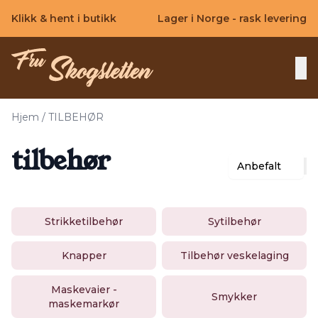
Skip to main content
Klikk & hent i butikk
Lager i Norge - rask levering
Hjem
/
TILBEHØR
tilbehør
Anbefalt
Strikketilbehør
Sytilbehør
Knapper
Tilbehør veskelaging
Maskevaier -
Smykker
maskemarkør