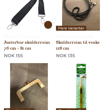
Flere Varianter
New Old Company
New Old Company
Justerbar skulderreim
Skulderreim til veske
76 cm - 81 cm
128 cm
NOK 155
NOK 135