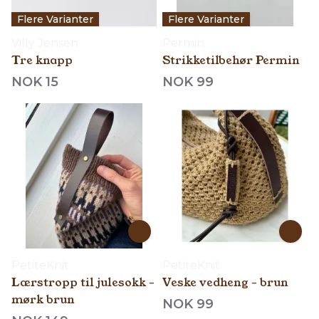
Flere Varianter
Flere Varianter
Villy Jensen
Permin
Tre knapp
Strikketilbehør Permin
NOK 15
NOK 99
PetiteKnit
PetiteKnit
Lærstropp til julesokk -
Veske vedheng - brun
mørk brun
NOK 99