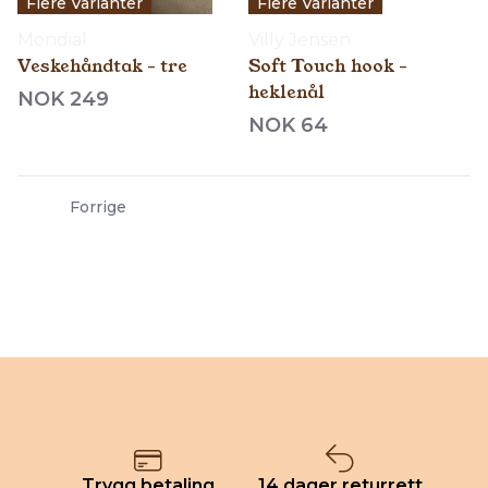
Flere Varianter
Flere Varianter
Mondial
Villy Jensen
Veskehåndtak - tre
Soft Touch hook -
heklenål
NOK 249
NOK 64
Forrige
Trygg betaling
14 dager returrett