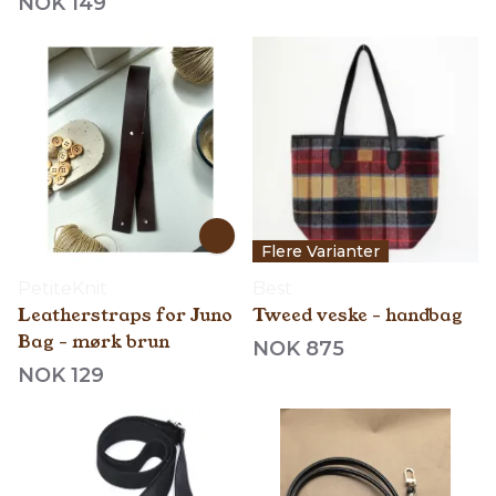
NOK 149
Flere Varianter
PetiteKnit
Best
Leatherstraps for Juno
Tweed veske - handbag
Bag - mørk brun
NOK 875
NOK 129