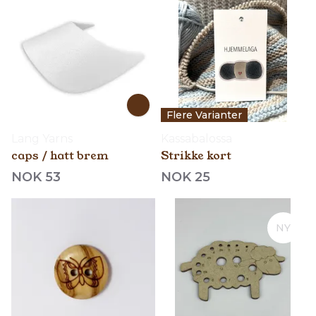
Flere Varianter
Lang Yarns
Kassabalossa
caps / hatt brem
Strikke kort
NOK 53
NOK 25
NY