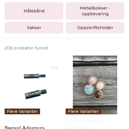
Metallbokser -
Målebånd
oppbevaring
Sakser
Oppskriftsholder
208 produkter funnet
NY
Flere Varianter
Flere Varianter
ChiaoGoo
Fru Skogsletten
Swivel Adapters
Garnbutikk