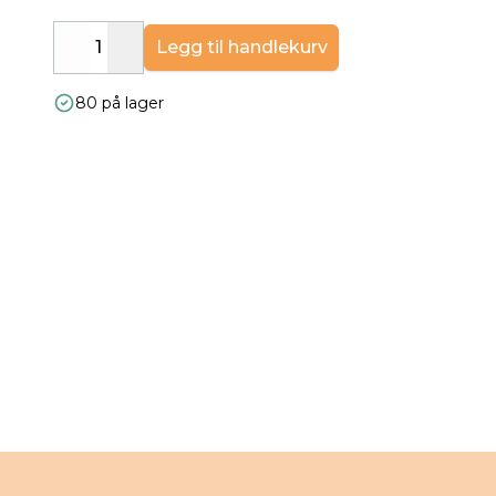
Legg til handlekurv
Decrease
Increase
80 på lager