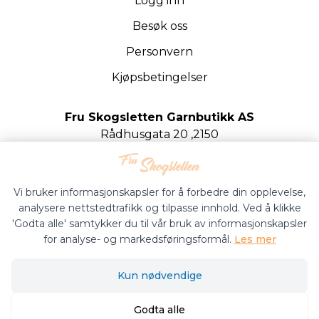
Logg inn
Besøk oss
Personvern
Kjøpsbetingelser
Fru Skogsletten Garnbutikk AS
Rådhusgata 20 ,2150
Årnes
Org.nr. 922020442
Vi bruker informasjonskapsler for å forbedre din opplevelse,
analysere nettstedtrafikk og tilpasse innhold. Ved å klikke
'Godta alle' samtykker du til vår bruk av informasjonskapsler
for analyse- og markedsføringsformål.
Les mer
Fru Skogsletten Garnbutikk © 2026
Kun nødvendige
Siden driftes av
Shoplabs
Godta alle