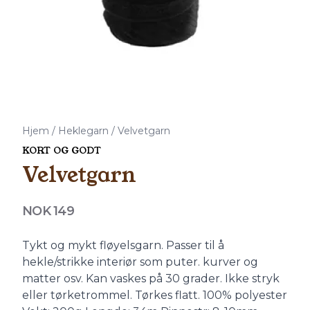
Hjem
/
Heklegarn
/
Velvetgarn
KORT OG GODT
Velvetgarn
Produktdetaljer
NOK 149
Description
Tykt og mykt fløyelsgarn. Passer til å
hekle/strikke interiør som puter. kurver og
matter osv. Kan vaskes på 30 grader. Ikke stryk
eller tørketrommel. Tørkes flatt. 100% polyester