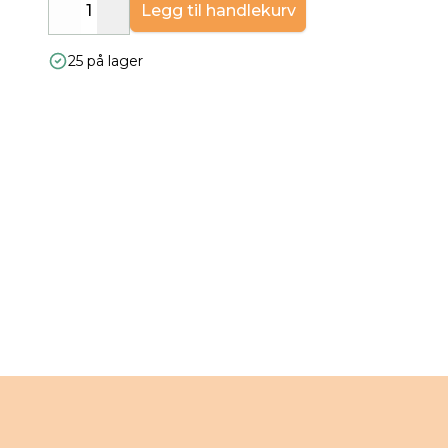
Legg til handlekurv
Decrease
Increase
25 på lager