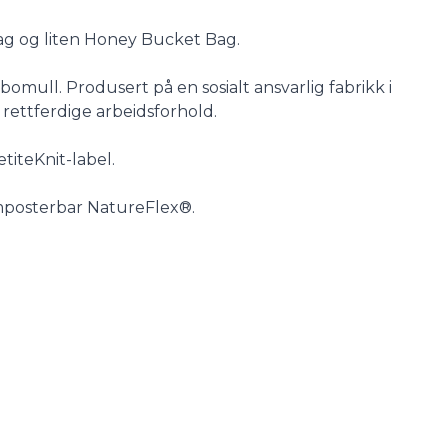
Bag og liten Honey Bucket Bag.
bomull. Produsert på en sosialt ansvarlig fabrikk i
 rettferdige arbeidsforhold.
titeKnit-label.
omposterbar NatureFlex®.