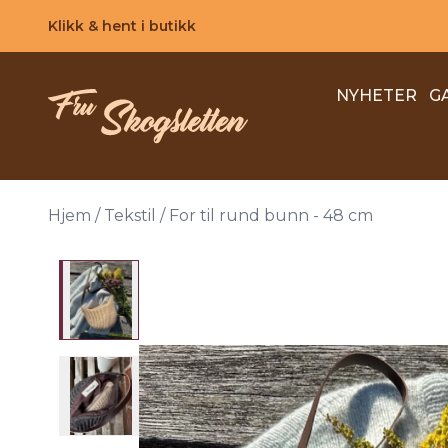
Skip to main content
Klikk & hent i butikk
NYHETER
G
Hjem
/
Tekstil
/
For til rund bunn - 48 cm