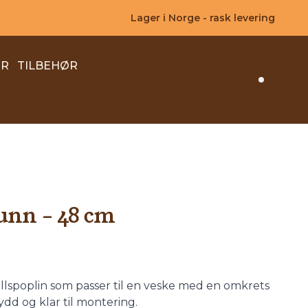
Lager i Norge - rask levering
ER
TILBEHØR
Search 
bunn - 48 cm
llspoplin som passer til en veske med en omkrets
ydd og klar til montering.