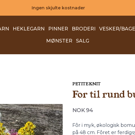
Ingen skjulte kostnader
ARN
HEKLEGARN
PINNER
BRODERI
VESKER/BAG
MØNSTER
SALG
PETITEKNIT
For til rund 
Produktdetaljer
NOK 94
Description
Fôr i myk, økologisk bomu
på 48 cm. Fôret er ferdigs